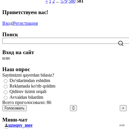
«
1
2
...
579
580
581
Приветствуем вас
!
Вход
|
Регистрация
Поиск
Вход на сайт
или
Наш опрос
Saytimizni qayerdan bilasiz?
Do'stlarimdan eshtdim
Reklamada ko'rib qoldim
Qidiruv tizimi orqali
Avvaldan bilardim
Всего проголосовало: 86
Голосовать
Мини-чат