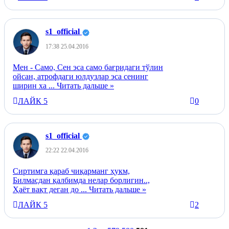
s1_official
17:38 25.04.2016
Мен - Само, Сен эса само бағридаги тўлин
ойсан, атрофдаги юлдузлар эса сенинг
ширин ха
...
Читать дальше »
ЛАЙК
5
0
+
s1_official
22:22 22.04.2016
Сиртимга қараб чиқарманг ҳукм,
Билмасдан қалбимда нелар борлигин..,
Ҳаёт вақт деган до
...
Читать дальше »
ЛАЙК
5
2
+