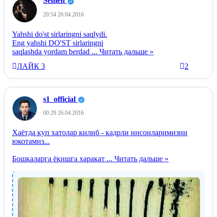
Semeh
20:54 26.04.2016
Yahshi do'st sirlaringni saqlydi.
Eng yahshi DO'ST sirlaringni
saqlashda yordam berdad
...
Читать дальше »
ЛАЙК
3
2
+
s1_official
00:29 26.04.2016
Хаётда куп хатолар килиб - кадрли инсонларимизни
юкотамиз...
Бошкаларга ёкишга харакат
...
Читать дальше »