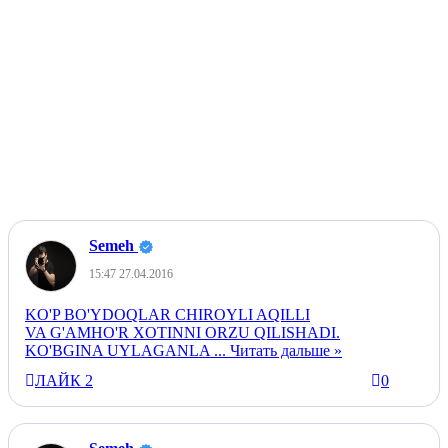
Semeh
15:47 27.04.2016
KO'P BO'YDOQLAR CHIROYLI AQILLI
VA G'AMHO'R XOTINNI ORZU QILISHADI.
KO'BGINA UYLAGANLA
...
Читать дальше »
ЛАЙК
2
0
+