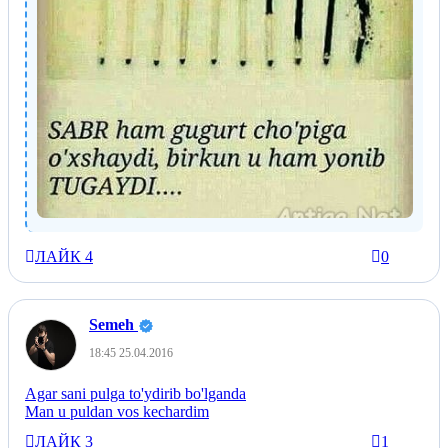
ЛАЙК
4
0
+
Semeh
18:45 25.04.2016
Agar sani pulga to'ydirib bo'lganda
Man u puldan vos kechardim
ЛАЙК
3
1
+