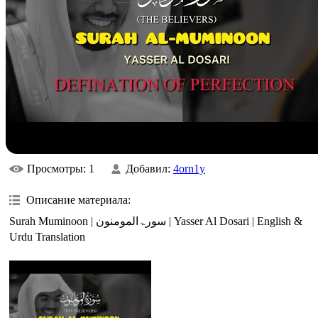
Просмотры
: 1
Добавил
:
4orn1y
Описание материала
:
Surah Muminoon | سورۃالمومنون | Yasser Al Dosari | English &
Urdu Translation