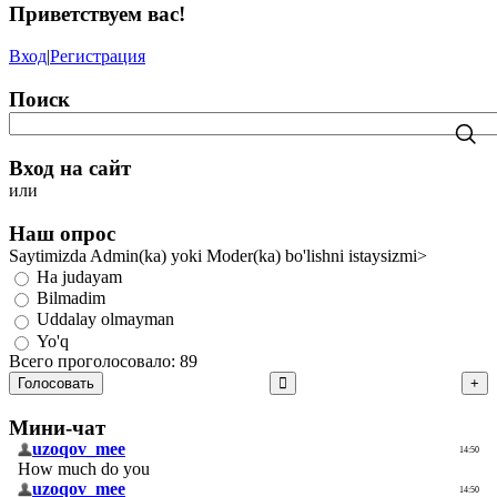
Приветствуем вас
!
Вход
|
Регистрация
Поиск
Вход на сайт
или
Наш опрос
Saytimizda Admin(ka) yoki Moder(ka) bo'lishni istaysizmi>
Ha judayam
Bilmadim
Uddalay olmayman
Yo'q
Всего проголосовало: 89
Голосовать
Мини-чат