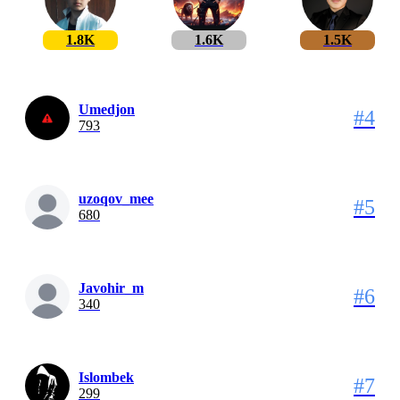
1.8K
1.6K
1.5K
Umedjon
#4
793
uzoqov_mee
#5
680
Javohir_m
#6
340
Islombek
#7
299