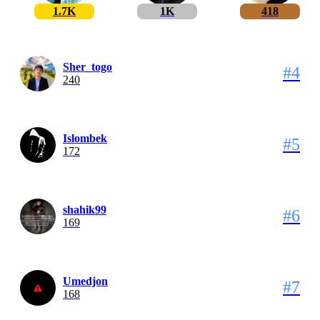
1.7K
1K
418
Sher_togo
#4
240
Islombek
#5
172
shahik99
#6
169
Umedjon
#7
168