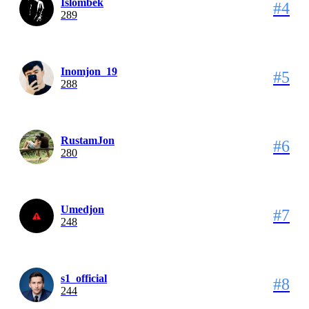
Islombek
#4
289
Inomjon_19
#5
288
RustamJon
#6
280
Umedjon
#7
248
s1_official
#8
244