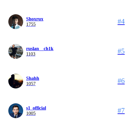
Shoxrux
#4
1755
ruslan__ch1k
#5
1103
Shahh
#6
1057
s1_official
#7
1005