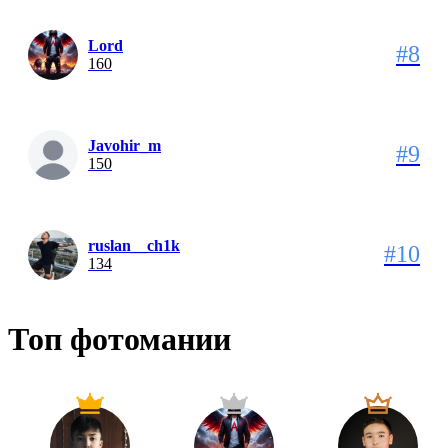
Lord
#8
160
Javohir_m
#9
150
ruslan__ch1k
#10
134
Топ фотомании