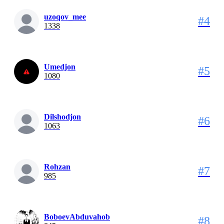
uzoqov_mee
#4
1338
Umedjon
#5
1080
Dilshodjon
#6
1063
Rohzan
#7
985
BoboevAbduvahob
#8