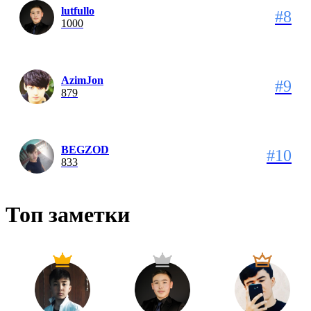
lutfullo
#8
1000
AzimJon
#9
879
BEGZOD
#10
833
Топ заметки