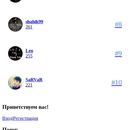
shahik99
#8
261
Leo
#9
255
SaRVaR
#10
221
Приветствуем вас
!
Вход
|
Регистрация
Поиск