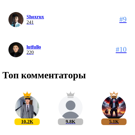
Shoxrux
#9
241
lutfullo
#10
220
Топ комментаторы
10.2K
9.8K
5.1K