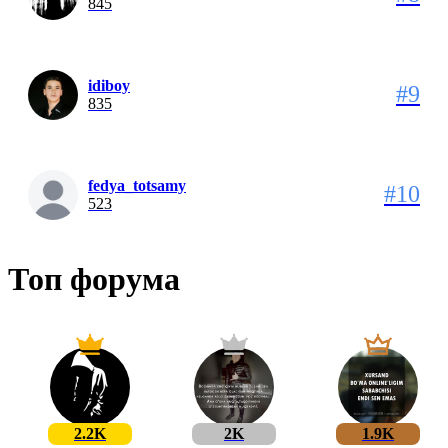
845
idiboy
#9
835
fedya_totsamy
#10
523
Топ форума
2.2K
2K
1.9K