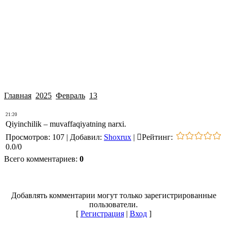
Главная
2025
Февраль
13
21:20
Qiyinchilik – muvaffaqiyatning narxi.
Просмотров
:
107
|
Добавил
:
Shoxrux
|
Рейтинг
:
0.0
/
0
Всего комментариев
:
0
Добавлять комментарии могут только зарегистрированные
пользователи.
[
Регистрация
|
Вход
]