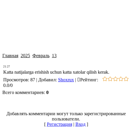
Главная
2025
Февраль
13
21:27
Katta natijalarga erishish uchun katta xatolar qilish kerak.
Просмотров
:
87
|
Добавил
:
Shoxrux
|
Рейтинг
:
0.0
/
0
Всего комментариев
:
0
Добавлять комментарии могут только зарегистрированные
пользователи.
[
Регистрация
|
Вход
]