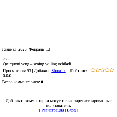
Главная
2025
Февраль
13
21:31
Qo‘rquvni yeng – sening yo‘ling ochiladi.
Просмотров
:
93
|
Добавил
:
Shoxrux
|
Рейтинг
:
0.0
/
0
Всего комментариев
:
0
Добавлять комментарии могут только зарегистрированные
пользователи.
[
Регистрация
|
Вход
]