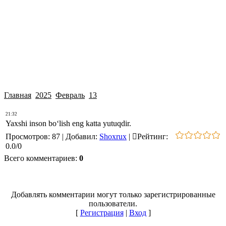
Главная
2025
Февраль
13
21:32
Yaxshi inson bo‘lish eng katta yutuqdir.
Просмотров
:
87
|
Добавил
:
Shoxrux
|
Рейтинг
:
0.0
/
0
Всего комментариев
:
0
Добавлять комментарии могут только зарегистрированные
пользователи.
[
Регистрация
|
Вход
]