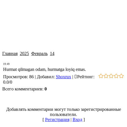
Главная
2025
Февраль
14
19:49
Hurmat qilmagan odam, hurmatga loyiq emas.
Просмотров
:
86
|
Добавил
:
Shoxrux
|
Рейтинг
:
0.0
/
0
Всего комментариев
:
0
Добавлять комментарии могут только зарегистрированные
пользователи.
[
Регистрация
|
Вход
]