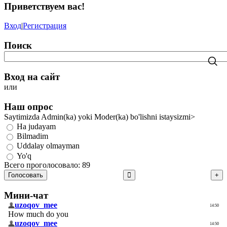
Приветствуем вас
!
Вход
|
Регистрация
Поиск
Вход на сайт
или
Наш опрос
Saytimizda Admin(ka) yoki Moder(ka) bo'lishni istaysizmi>
Ha judayam
Bilmadim
Uddalay olmayman
Yo'q
Всего проголосовало: 89
Голосовать
Мини-чат