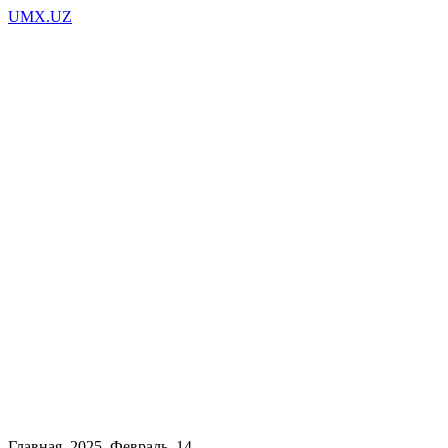
UMX.UZ
Музыки
Видео
Новости
Фото
Главная
2025
Февраль
14