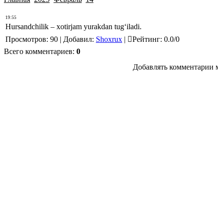
19:55
Hursandchilik – xotirjam yurakdan tug‘iladi.
Просмотров
:
90
|
Добавил
:
Shoxrux
|
Рейтинг
:
0.0
/
0
Всего комментариев
:
0
Добавлять комментарии м