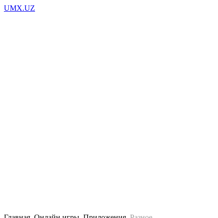
UMX.UZ
Музыки
Видео
Новости
Фото
Главная
Онлайн игры
Приложения
Разное