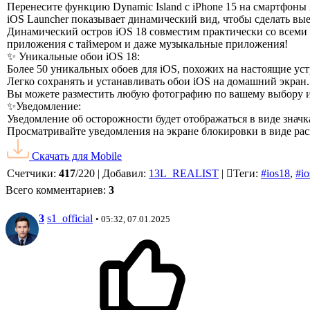
Перенесите функцию Dynamic Island с iPhone 15 на смартфоны 
iOS Launcher показывает динамический вид, чтобы сделать вые
Динамический остров iOS 18 совместим практически со всеми
приложения с таймером и даже музыкальные приложения!
✨ Уникальные обои iOS 18:
Более 50 уникальных обоев для iOS, похожих на настоящие уст
Легко сохранять и устанавливать обои iOS на домашний экран.
Вы можете разместить любую фотографию по вашему выбору из
✨Уведомление:
Уведомление об осторожности будет отображаться в виде значк
Просматривайте уведомления на экране блокировки в виде ра
Скачать для
Mobile
Счетчики
:
417
/
220
|
Добавил
:
13L_REALIST
|
Теги
:
#ios18
,
#io
Всего комментариев
:
3
3
s1_official
• 05:32, 07.01.2025