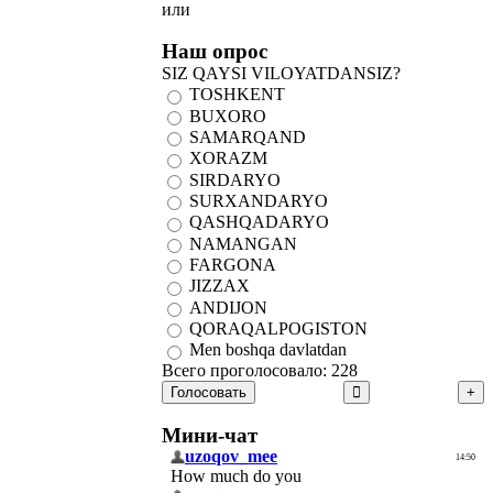
или
Наш опрос
SIZ QAYSI VILOYATDANSIZ?
TOSHKENT
BUXORO
SAMARQAND
XORAZM
SIRDARYO
SURXANDARYO
QASHQADARYO
NAMANGAN
FARGONA
JIZZAX
ANDIJON
QORAQALPOGISTON
Men boshqa davlatdan
Всего проголосовало: 228
Голосовать
Мини-чат