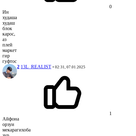
0
Ин
худаша
худаш
блок
карос,
аз
плей
маркет
гир
гуфтос
2
13L_REALIST
• 02:31, 07.01.2025
1
Айфона
орзуи
мекарагихоба
зур