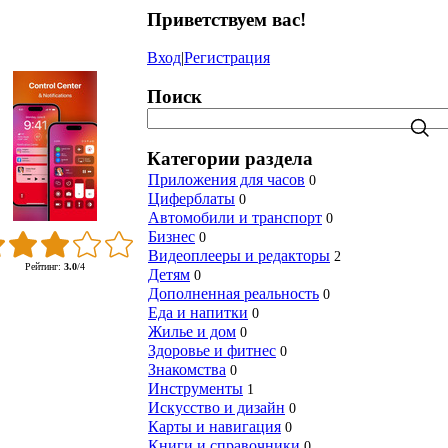
Приветствуем вас
!
Вход
|
Регистрация
Поиск
Категории раздела
Приложения для часов
0
Циферблаты
0
Автомобили и транспорт
0
Бизнес
0
Видеоплееры и редакторы
2
Рейтинг
:
3.0
/
4
Детям
0
Дополненная реальность
0
Еда и напитки
0
Жилье и дом
0
Здоровье и фитнес
0
Знакомства
0
Инструменты
1
Искусство и дизайн
0
Карты и навигация
0
Книги и справочники
0