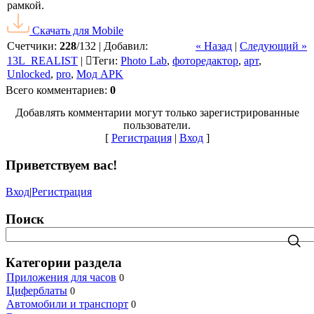
рамкой.
Скачать для
Mobile
Счетчики
:
228
/
132
|
Добавил
:
« Назад
|
Следующий »
13L_REALIST
|
Теги
:
Photo Lab
,
фоторедактор
,
арт
,
Unlocked
,
pro
,
Мод APK
Всего комментариев
:
0
Добавлять комментарии могут только зарегистрированные
пользователи.
[
Регистрация
|
Вход
]
Приветствуем вас
!
Вход
|
Регистрация
Поиск
Категории раздела
Приложения для часов
0
Циферблаты
0
Автомобили и транспорт
0