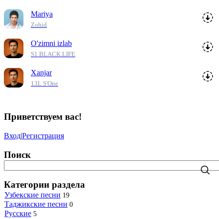
Mariya
Zohid
O'zimni izlab
S1 BLACK LIFE
Xanjar
13L S'One
Приветствуем вас
!
Вход
|
Регистрация
Поиск
Категории раздела
Узбекские песни
19
Таджикские песни
0
Русские
5