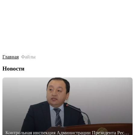
Главная
Файлы
Новости
Контрольная инспекция Администрации Президента Республики Узбекистан упразднена, её руководитель Саидлазиз Саидкаримов подвергся критике гла