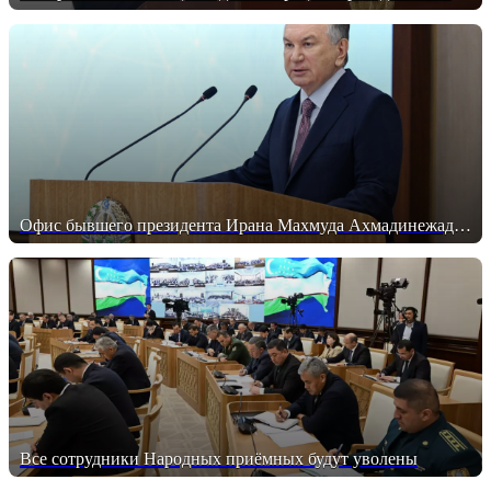
Офис бывшего президента Ирана Махмуда Ахмадинежада категорически опроверг распространившиеся сообщения о его убийстве. Официальное заявление
Все сотрудники Народных приёмных будут уволены