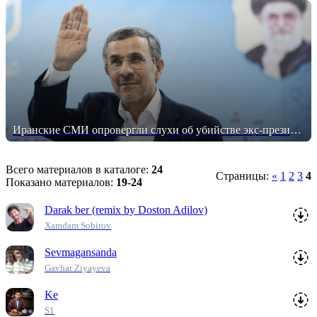
Иранские СМИ опровергли слухи об убийстве экс-президента страны
Всего материалов в каталоге
:
24
Страницы
:
«
1
2
3
4
Показано материалов
:
19-24
Darak ber (remix by Doston Adilov)
Xamdam Sobirov
Sevmagansanda
Gavhar Ziyayeva
Ke
S1