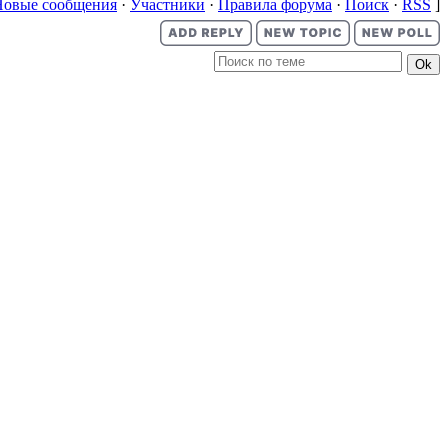
Новые сообщения
·
Участники
·
Правила форума
·
Поиск
·
RSS
]