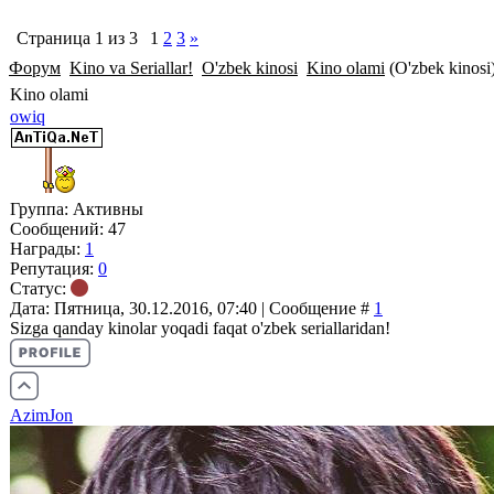
Страница
1
из
3
1
2
3
»
Форум
Kino va Seriallar!
O'zbek kinosi
Kino olami
(O'zbek kinosi
Kino olami
owiq
Группа: Aктивны
Сообщений:
47
Награды:
1
Репутация:
0
Статус:
Дата: Пятница, 30.12.2016, 07:40 | Сообщение #
1
Sizga qanday kinolar yoqadi faqat o'zbek seriallaridan!
AzimJon