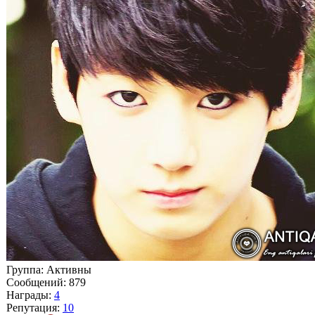
Группа: Aктивны
Сообщений:
879
Награды:
4
Репутация:
10