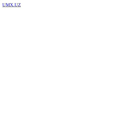
UMX.UZ
Музыки
Видео
Новости
Фото