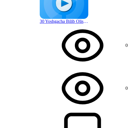
30 Yoshgacha Bilib Olishingiz Shart Bo'lgan Hayot Qoidalari | Donolik Sari
1 г. назад
0
0