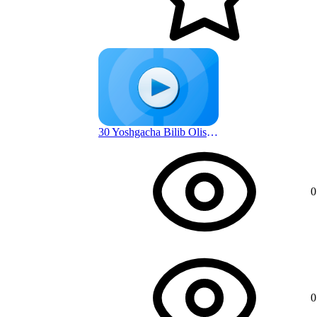
30 Yoshgacha Bilib Olishingiz Shart Bo'lgan Hayot Qoidalari | Donolik Sari
1 г. назад
0
0