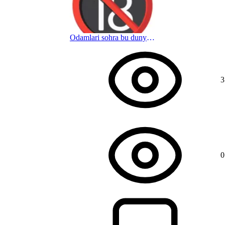
Odamlari sohra bu dunyoni
11 мес. назад
3
0