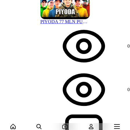
PIYODA 77 MLN PUL KIMGA NASIB QILDI ? | #mittivine
1 г. назад
0
0