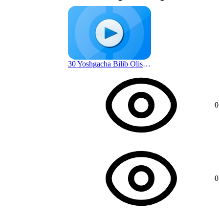
30 Yoshgacha Bilib Olishingiz Shart Bo'lgan Hayot Qoidalari | Donolik Sari
1 г. назад
0
0