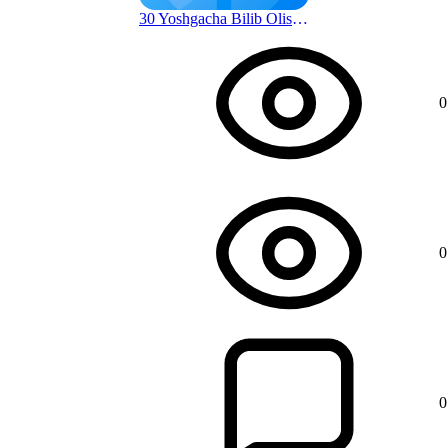
30 Yoshgacha Bilib Olishingiz Shart Bo'lgan Hayot Qoidalari | Donolik Sari
1 г. назад
0
0
0