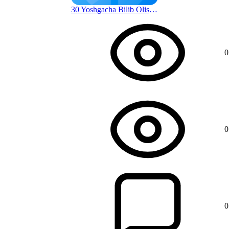
30 Yoshgacha Bilib Olishingiz Shart Bo'lgan Hayot Qoidalari | Donolik Sari
1 г. назад
0
0
0