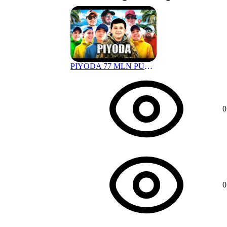
PIYODA 77 MLN PUL KIMGA NASIB QILDI ? | #mittivine
1 г. назад
0
0