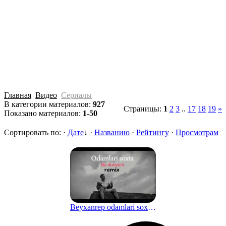
Главная
Видео
Сериалы
В категории материалов
:
927
Страницы
:
1
2
3
..
17
18
19
»
Показано материалов
:
1-50
Сортировать по
:
·
Дате
↓
·
Названию
·
Рейтингу
·
Просмотрам
Beyxanrep odamlari soxta bu dunyoni ( remix ) • Dunyo
11 мес. назад