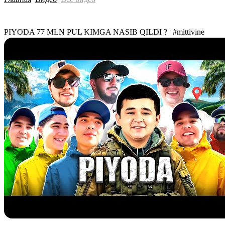
PIYODA 77 MLN PUL KIMGA NASIB QILDI ? | #mittivine