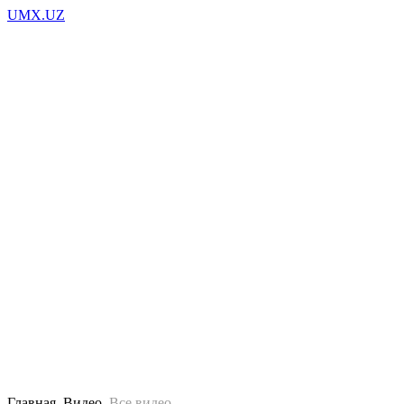
UMX.UZ
Музыки
Видео
Новости
Фото
Главная
Видео
Все видео